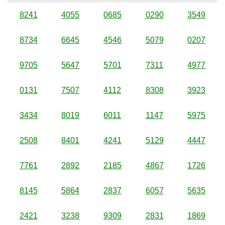
8241
4055
0685
0290
3549
8734
6645
4546
5079
0207
9705
5647
5701
7311
4977
0131
7507
4112
8308
3923
3434
8019
6011
1147
5975
2508
8401
4241
5129
4447
7761
2892
2185
4867
1726
8145
5864
2837
6057
5635
2421
3238
9309
2831
1869