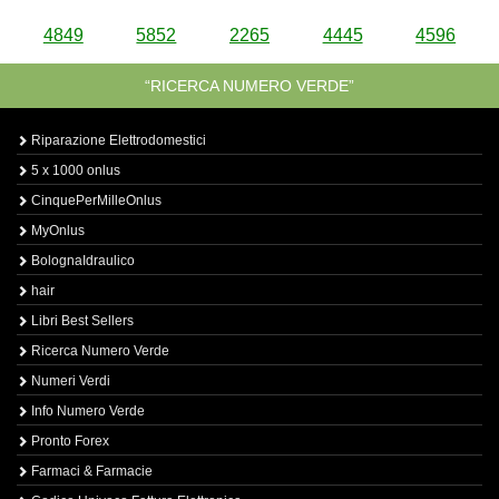
4849
5852
2265
4445
4596
“RICERCA NUMERO VERDE”
Riparazione Elettrodomestici
5 x 1000 onlus
CinquePerMilleOnlus
MyOnlus
BolognaIdraulico
hair
Libri Best Sellers
Ricerca Numero Verde
Numeri Verdi
Info Numero Verde
Pronto Forex
Farmaci & Farmacie