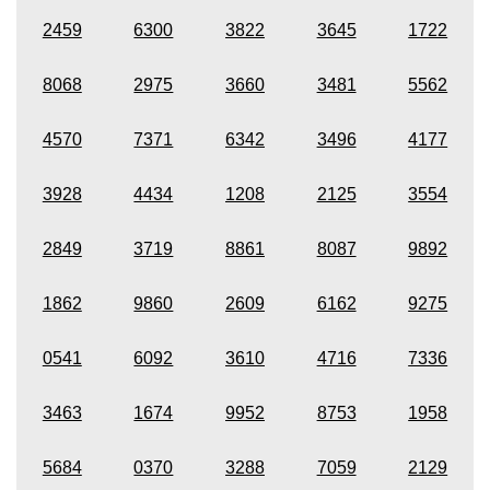
2459
6300
3822
3645
1722
8068
2975
3660
3481
5562
4570
7371
6342
3496
4177
3928
4434
1208
2125
3554
2849
3719
8861
8087
9892
1862
9860
2609
6162
9275
0541
6092
3610
4716
7336
3463
1674
9952
8753
1958
5684
0370
3288
7059
2129