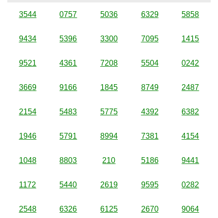
3544
0757
5036
6329
5858
9434
5396
3300
7095
1415
9521
4361
7208
5504
0242
3669
9166
1845
8749
2487
2154
5483
5775
4392
6382
1946
5791
8994
7381
4154
1048
8803
210
5186
9441
1172
5440
2619
9595
0282
2548
6326
6125
2670
9064