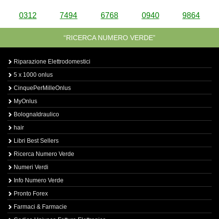
0312
7494
6768
0940
9864
“RICERCA NUMERO VERDE”
Riparazione Elettrodomestici
5 x 1000 onlus
CinquePerMilleOnlus
MyOnlus
BolognaIdraulico
hair
Libri Best Sellers
Ricerca Numero Verde
Numeri Verdi
Info Numero Verde
Pronto Forex
Farmaci & Farmacie