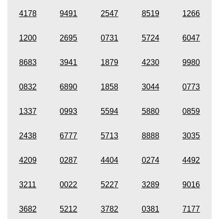
4178
9491
2547
8519
1266
1200
2695
0731
5724
6047
8683
3941
1879
4230
9980
0832
6890
1858
3044
0773
1337
0993
5594
5880
0859
2438
6777
5713
8888
3035
4209
0287
4404
0274
4492
3211
0022
5227
3289
9016
3682
5212
3782
0381
7177