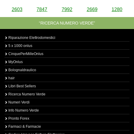
2603
7847
7992
2669
1280
“RICERCA NUMERO VERDE”
Riparazione Elettrodomestici
5 x 1000 onlus
CinquePerMilleOnlus
MyOnlus
BolognaIdraulico
hair
Libri Best Sellers
Ricerca Numero Verde
Numeri Verdi
Info Numero Verde
Pronto Forex
Farmaci & Farmacie