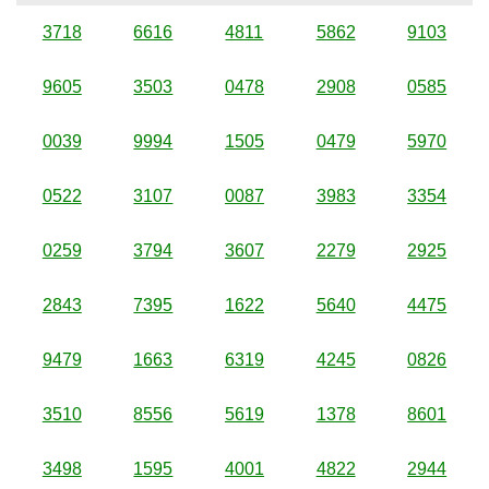
3718
6616
4811
5862
9103
9605
3503
0478
2908
0585
0039
9994
1505
0479
5970
0522
3107
0087
3983
3354
0259
3794
3607
2279
2925
2843
7395
1622
5640
4475
9479
1663
6319
4245
0826
3510
8556
5619
1378
8601
3498
1595
4001
4822
2944