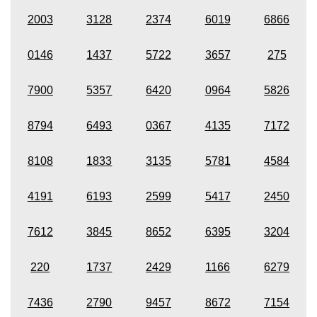
2003
3128
2374
6019
6866
0146
1437
5722
3657
275
7900
5357
6420
0964
5826
8794
6493
0367
4135
7172
8108
1833
3135
5781
4584
4191
6193
2599
5417
2450
7612
3845
8652
6395
3204
220
1737
2429
1166
6279
7436
2790
9457
8672
7154