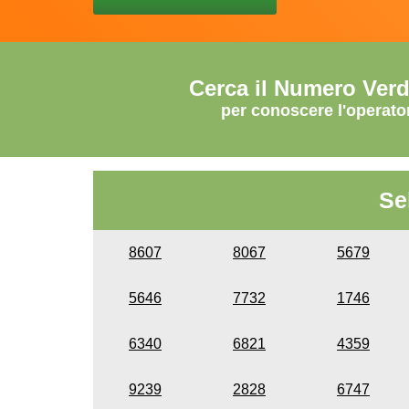
Cerca il Numero Ver
per conoscere l'operato
Se
8607
8067
5679
5646
7732
1746
6340
6821
4359
9239
2828
6747