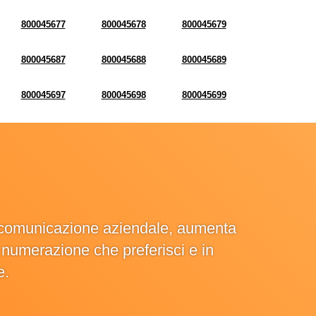
800045677
800045678
800045679
800045687
800045688
800045689
800045697
800045698
800045699
la comunicazione aziendale, aumenta
la numerazione che preferisci e in
e.