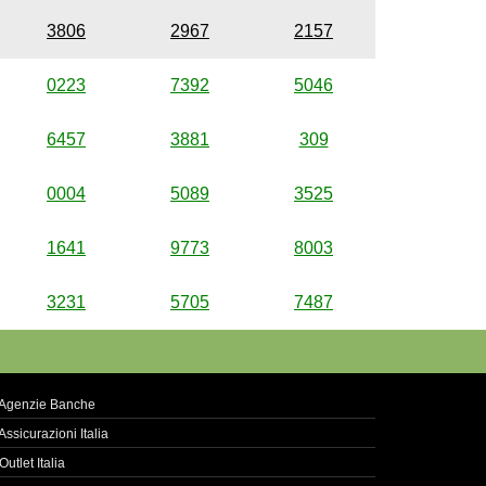
3806
2967
2157
0223
7392
5046
6457
3881
309
0004
5089
3525
1641
9773
8003
3231
5705
7487
Agenzie Banche
Assicurazioni Italia
Outlet Italia