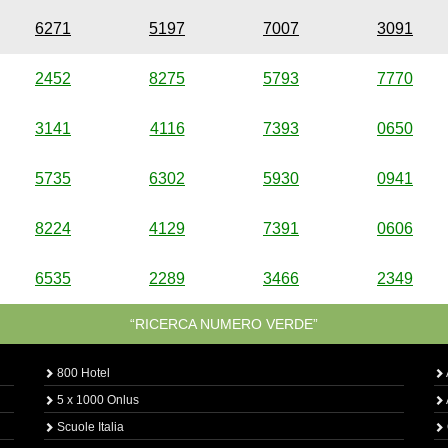
6271
5197
7007
3091
2452
8275
5793
7770
3141
4116
7393
0650
5735
6302
5930
0941
8224
4129
7391
0606
6535
2289
3466
2349
“RICERCA NUMERO VERDE”
800 Hotel
5 x 1000 Onlus
Scuole Italia