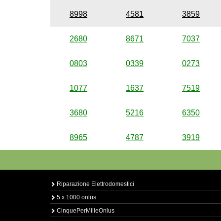
8998
4581
3859
2680
8671
7037
0803
0339
0273
1077
1637
7519
3680
5216
6350
8965
4787
3919
Riparazione Elettrodomestici
5 x 1000 onlus
CinquePerMilleOnlus