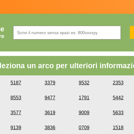
de
re
leziona un arco per ulteriori informazi
5187
3379
9532
2353
8553
9477
1791
5442
3577
3619
9009
5633
9139
3836
0709
1518