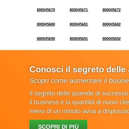
800045670
800045671
800045672
800045680
800045681
800045682
800045690
800045691
800045692
Conosci il segreto dell
Scopri come aumentare il busines
Il segreto delle aziende di success
il business e la quantità di nuovi cl
meno di un minuto avrai a disposiz
SCOPRI DI PIÙ