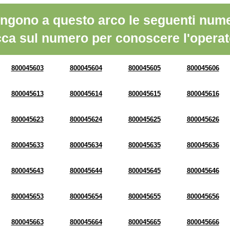
ngono a questo arco le seguenti nume
cca sul numero per conoscere l'operat
800045603
800045604
800045605
800045606
800045613
800045614
800045615
800045616
800045623
800045624
800045625
800045626
800045633
800045634
800045635
800045636
800045643
800045644
800045645
800045646
800045653
800045654
800045655
800045656
800045663
800045664
800045665
800045666