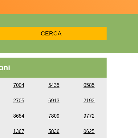
oni
7004
5435
0585
2705
6913
2193
8684
7809
9772
1367
5836
0625