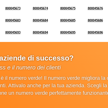
800045673
800045674
800045675
800045676
800045683
800045684
800045685
800045686
800045693
800045694
800045695
800045696
e aziende di successo?
s e il numero dei clienti
o è il numero verde! Il numero verde migliora 
ienti. Attivalo anche per la tua azienda. Scegli 
ione un numero verde perfettamente funzionant