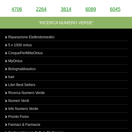
4706
2264
3814
6089
6045
“RICERCA NUMERO VERDE”
Riparazione Elettrodomestici
5 x 1000 onlus
CinquePerMilleOnlus
MyOnlus
BolognaIdraulico
hair
Libri Best Sellers
Ricerca Numero Verde
Numeri Verdi
Info Numero Verde
Pronto Forex
Farmaci & Farmacie