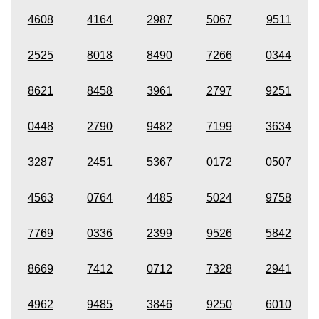
4608
4164
2987
5067
9511
2525
8018
8490
7266
0344
8621
8458
3961
2797
9251
0448
2790
9482
7199
3634
3287
2451
5367
0172
0507
4563
0764
4485
5024
9758
7769
0336
2399
9526
5842
8669
7412
0712
7328
2941
4962
9485
3846
9250
6010