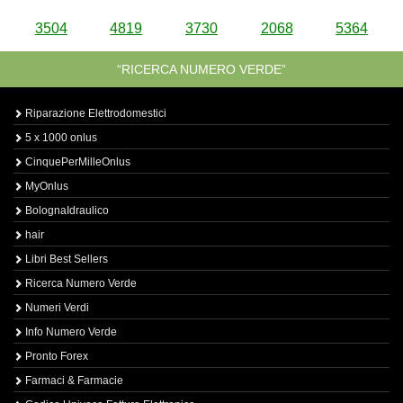
3504
4819
3730
2068
5364
“RICERCA NUMERO VERDE”
Riparazione Elettrodomestici
5 x 1000 onlus
CinquePerMilleOnlus
MyOnlus
BolognaIdraulico
hair
Libri Best Sellers
Ricerca Numero Verde
Numeri Verdi
Info Numero Verde
Pronto Forex
Farmaci & Farmacie