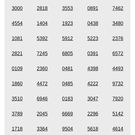
3000
2818
3553
0891
7462
4554
1404
1923
0438
3480
1081
5392
5912
5223
2376
2821
7245
6805
0391
6572
0109
2360
0481
4398
4493
1860
4472
0485
4222
9732
3510
6946
0183
3047
7920
3789
2045
6669
2296
5142
1718
3364
9504
5618
4614