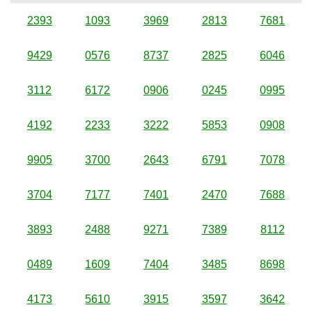
2393
1093
3969
2813
7681
9429
0576
8737
2825
6046
3112
6172
0906
0245
0995
4192
2233
3222
5853
0908
9905
3700
2643
6791
7078
3704
7177
7401
2470
7688
3893
2488
9271
7389
8112
0489
1609
7404
3485
8698
4173
5610
3915
3597
3642