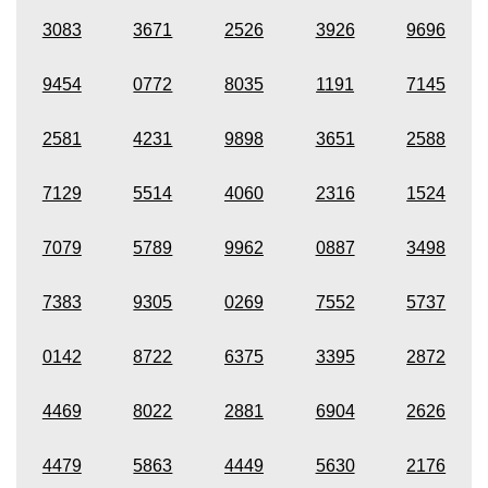
3083
3671
2526
3926
9696
9454
0772
8035
1191
7145
2581
4231
9898
3651
2588
7129
5514
4060
2316
1524
7079
5789
9962
0887
3498
7383
9305
0269
7552
5737
0142
8722
6375
3395
2872
4469
8022
2881
6904
2626
4479
5863
4449
5630
2176