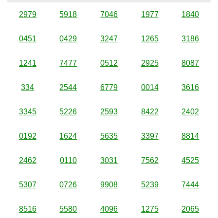
2979
5918
7046
1977
1840
0451
0429
3247
1265
3186
1241
7477
0512
2925
8087
334
2544
6779
0014
3616
3345
5226
2593
8422
2402
0192
1624
5635
3397
8814
2462
0110
3031
7562
4525
5307
0726
9908
5239
7444
8516
5580
4096
1275
2065