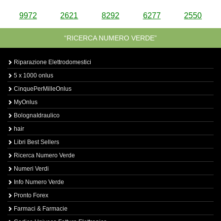
9972
2621
8292
6277
2550
“RICERCA NUMERO VERDE”
Riparazione Elettrodomestici
5 x 1000 onlus
CinquePerMilleOnlus
MyOnlus
BolognaIdraulico
hair
Libri Best Sellers
Ricerca Numero Verde
Numeri Verdi
Info Numero Verde
Pronto Forex
Farmaci & Farmacie