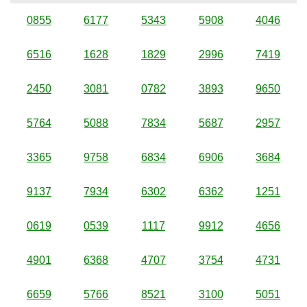
0855
6177
5343
5908
4046
6516
1628
1829
2996
7419
2450
3081
0782
3893
9650
5764
5088
7834
5687
2957
3365
9758
6834
6906
3684
9137
7934
6302
6362
1251
0619
0539
1117
9912
4656
4901
6368
4707
3754
4731
6659
5766
8521
3100
5051