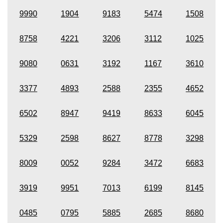
9990
1904
9183
5474
1508
8758
4221
3206
3112
1025
9080
0631
3192
1167
3610
3377
4893
2588
2355
4652
6502
8947
9419
8633
6045
5329
2598
8627
8778
3298
8009
0052
9284
3472
6683
3919
9951
7013
6199
8145
0485
0795
5885
2685
8680