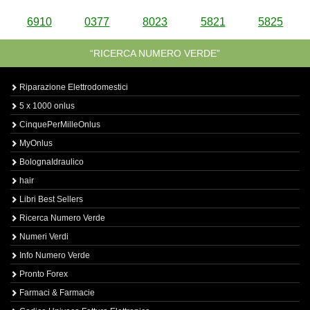
6910
0377
8023
5821
5825
“RICERCA NUMERO VERDE”
Riparazione Elettrodomestici
5 x 1000 onlus
CinquePerMilleOnlus
MyOnlus
BolognaIdraulico
hair
Libri Best Sellers
Ricerca Numero Verde
Numeri Verdi
Info Numero Verde
Pronto Forex
Farmaci & Farmacie