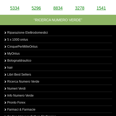
5334
5296
8834
3278
1541
“RICERCA NUMERO VERDE”
Riparazione Elettrodomestici
5 x 1000 onlus
CinquePerMilleOnlus
MyOnlus
BolognaIdraulico
hair
Libri Best Sellers
Ricerca Numero Verde
Numeri Verdi
Info Numero Verde
Pronto Forex
Farmaci & Farmacie