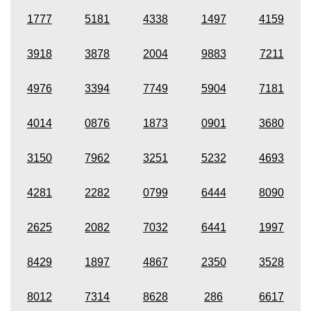
1777
5181
4338
1497
4159
3918
3878
2004
9883
7211
4976
3394
7749
5904
7181
4014
0876
1873
0901
3680
3150
7962
3251
5232
4693
4281
2282
0799
6444
8090
2625
2082
7032
6441
1997
8429
1897
4867
2350
3528
8012
7314
8628
286
6617