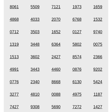
8061
5509
7121
1973
1659
4868
4033
2070
6768
1532
0712
3503
1652
0127
9740
1319
3448
6364
5802
0075
1513
3602
2427
8574
2366
4991
3443
4460
0876
9202
0776
2340
8668
6130
5424
3277
4810
0088
4975
1187
7427
9308
5690
7272
1427