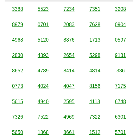
3388
5523
7234
7351
3208
8979
0701
2083
7628
0904
4968
5120
8876
1713
0597
2830
4893
2654
5298
9131
8652
4789
8414
4814
336
0773
4024
4047
8156
7175
5615
4940
2595
4118
6748
7326
7522
4969
7322
6301
5650
1868
8661
1512
5701