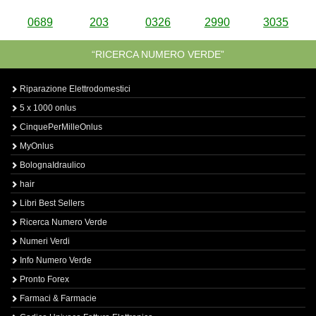
0689
203
0326
2990
3035
“RICERCA NUMERO VERDE”
Riparazione Elettrodomestici
5 x 1000 onlus
CinquePerMilleOnlus
MyOnlus
BolognaIdraulico
hair
Libri Best Sellers
Ricerca Numero Verde
Numeri Verdi
Info Numero Verde
Pronto Forex
Farmaci & Farmacie