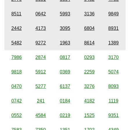
8511
0642
5993
3136
9849
2442
4173
3095
6804
8931
5482
9272
1963
8614
1389
7986
2874
0817
0293
3170
9818
5912
0369
2259
5074
0470
5277
6137
3276
8093
0742
241
0184
4182
1119
0552
4584
0219
1525
9351
7583
7350
1351
1702
4349