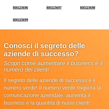
800115696
800115697
800115698
800115699
Conosci il segreto delle
aziende di successo?
Scopri come aumentare il business e il
numero dei clienti
Il segreto delle aziende di successo è il
numero verde! Il numero verde migliora la
comunicazione aziendale, aumenta il
business e la quantità di nuovi clienti.