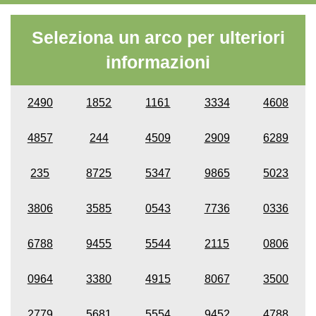
Seleziona un arco per ulteriori
informazioni
2490
1852
1161
3334
4608
4857
244
4509
2909
6289
235
8725
5347
9865
5023
3806
3585
0543
7736
0336
6788
9455
5544
2115
0806
0964
3380
4915
8067
3500
2779
5681
5554
9452
4788