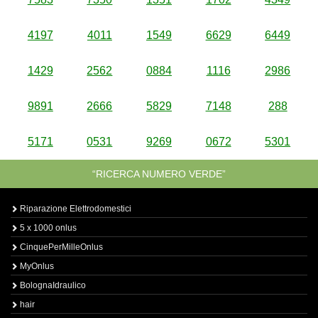
4197
4011
1549
6629
6449
1429
2562
0884
1116
2986
9891
2666
5829
7148
288
5171
0531
9269
0672
5301
“RICERCA NUMERO VERDE”
Riparazione Elettrodomestici
5 x 1000 onlus
CinquePerMilleOnlus
MyOnlus
BolognaIdraulico
hair