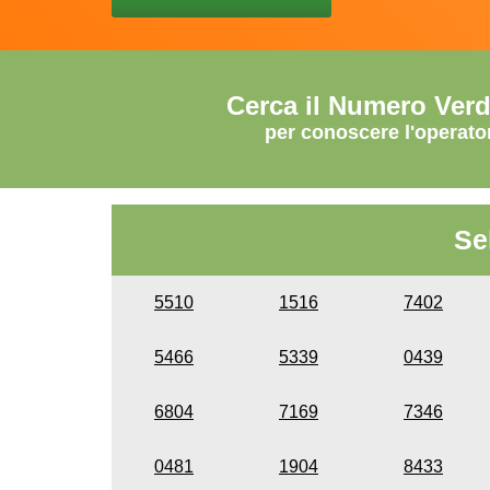
Cerca il Numero Ver
per conoscere l'operato
Se
5510
1516
7402
5466
5339
0439
6804
7169
7346
0481
1904
8433