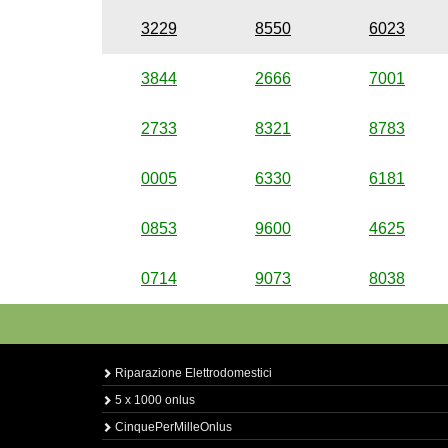
3229
8550
6023
3844
2666
7001
2733
8321
8783
0005
6330
6181
0853
9600
4625
0714
9073
8038
Riparazione Elettrodomestici
5 x 1000 onlus
CinquePerMilleOnlus