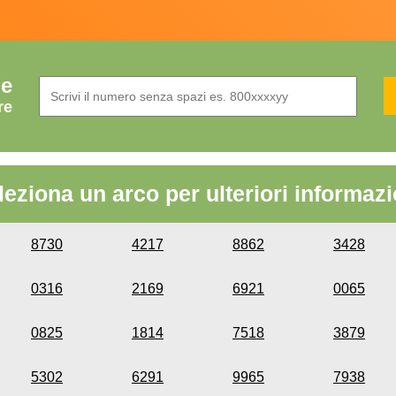
de
re
leziona un arco per ulteriori informazi
8730
4217
8862
3428
0316
2169
6921
0065
0825
1814
7518
3879
5302
6291
9965
7938