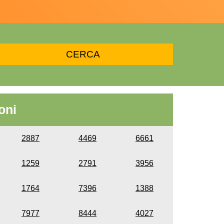
oni
2887
4469
6661
1259
2791
3956
1764
7396
1388
7977
8444
4027