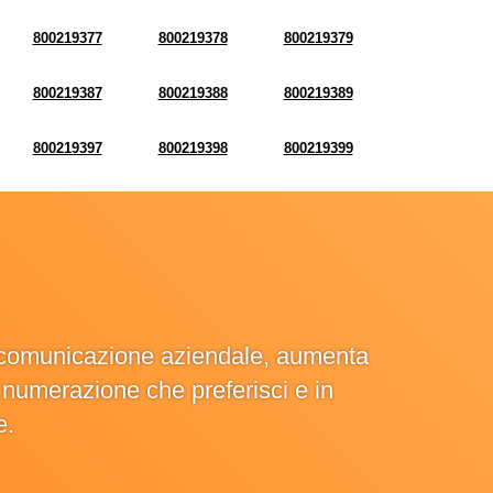
800219377
800219378
800219379
800219387
800219388
800219389
800219397
800219398
800219399
la comunicazione aziendale, aumenta
la numerazione che preferisci e in
e.