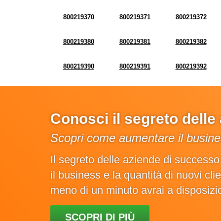
800219370
800219371
800219372
800219380
800219381
800219382
800219390
800219391
800219392
Conosci il segreto dell
Scopri come aumentare il busines
Il segreto delle aziende di success
il business e la quantità di nuovi cl
meno di un minuto avrai a disposiz
SCOPRI DI PIÙ