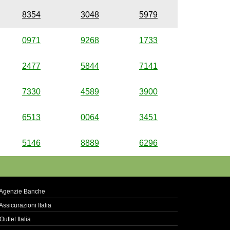
8354
3048
5979
0971
9268
1733
2477
5844
7141
7330
4589
3900
6513
0064
3451
5146
8889
6296
Agenzie Banche
Assicurazioni Italia
Outlet Italia