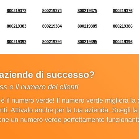
800219373
800219374
800219375
800219376
800219383
800219384
800219385
800219386
800219393
800219394
800219395
800219396
e aziende di successo?
s e il numero dei clienti
o è il numero verde! Il numero verde migliora 
ienti. Attivalo anche per la tua azienda. Scegli 
ione un numero verde perfettamente funzionant