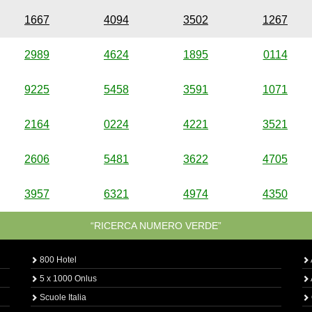
1667
4094
3502
1267
2989
4624
1895
0114
9225
5458
3591
1071
2164
0224
4221
3521
2606
5481
3622
4705
3957
6321
4974
4350
“RICERCA NUMERO VERDE”
800 Hotel
5 x 1000 Onlus
Scuole Italia