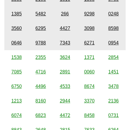
1385
5482
266
9298
0248
3560
6295
4427
3098
8598
0646
9788
7343
6271
0954
1538
2355
3624
1371
2854
7085
4716
2891
0060
1451
6750
4496
4533
8674
3478
1213
8160
2944
3370
2136
6074
6823
4472
8458
0731
8843
2648
2815
7633
6264