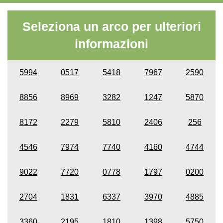
Seleziona un arco per ulteriori
informazioni
5994
0517
5418
7967
2590
8856
8969
3282
1247
5870
8172
2279
5810
2406
256
4546
7974
7740
4160
4744
9022
7720
0778
1797
0200
2704
1831
6337
3970
4885
3360
2195
1810
1398
5750