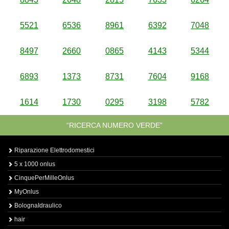
5521
6536
8961
6392
7048
8497
2660
0865
4143
5344
6893
1373
8731
7604
9168
1614
1730
0295
3198
5782
“RICERCA NUMERO VERDE”
Riparazione Elettrodomestici
5 x 1000 onlus
CinquePerMilleOnlus
MyOnlus
BolognaIdraulico
hair