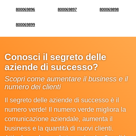
800069896
800069897
800069898
800069899
Conosci il segreto delle
aziende di successo?
Scopri come aumentare il business e il
numero dei clienti
Il segreto delle aziende di successo è il
numero verde! Il numero verde migliora la
comunicazione aziendale, aumenta il
business e la quantità di nuovi clienti.