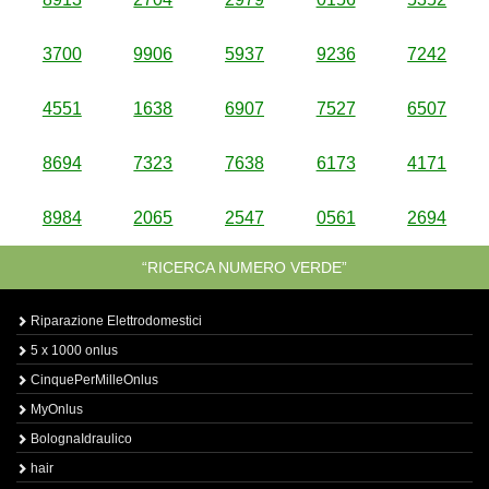
3700
9906
5937
9236
7242
4551
1638
6907
7527
6507
8694
7323
7638
6173
4171
8984
2065
2547
0561
2694
“RICERCA NUMERO VERDE”
Riparazione Elettrodomestici
5 x 1000 onlus
CinquePerMilleOnlus
MyOnlus
BolognaIdraulico
hair