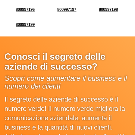
800997196
800997197
800997198
800997199
Conosci il segreto delle
aziende di successo?
Scopri come aumentare il business e il
numero dei clienti
Il segreto delle aziende di successo è il
numero verde! Il numero verde migliora la
comunicazione aziendale, aumenta il
business e la quantità di nuovi clienti.