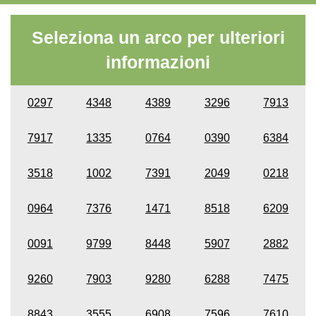
Seleziona un arco per ulteriori
informazioni
0297
4348
4389
3296
7913
7917
1335
0764
0390
6384
3518
1002
7391
2049
0218
0964
7376
1471
8518
6209
0091
9799
8448
5907
2882
9260
7903
9280
6288
7475
8843
3555
6908
7596
7610