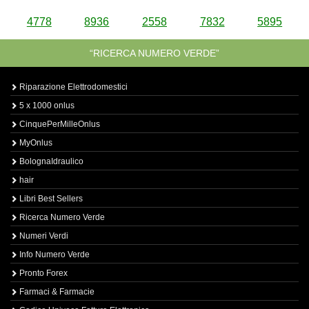
4778
8936
2558
7832
5895
“RICERCA NUMERO VERDE”
Riparazione Elettrodomestici
5 x 1000 onlus
CinquePerMilleOnlus
MyOnlus
BolognaIdraulico
hair
Libri Best Sellers
Ricerca Numero Verde
Numeri Verdi
Info Numero Verde
Pronto Forex
Farmaci & Farmacie