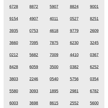
6728
8872
5907
8824
9001
9154
4907
4011
0527
8251
3935
0753
4618
9779
2609
3660
7095
7875
6230
3245
0212
5682
7009
4410
0367
8428
6059
3500
0382
6252
3803
2246
0540
5756
0354
5580
3093
1895
2981
6782
6003
3698
8615
2552
5600