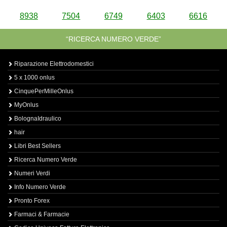
8938
7504
6749
6403
6616
“RICERCA NUMERO VERDE”
Riparazione Elettrodomestici
5 x 1000 onlus
CinquePerMilleOnlus
MyOnlus
BolognaIdraulico
hair
Libri Best Sellers
Ricerca Numero Verde
Numeri Verdi
Info Numero Verde
Pronto Forex
Farmaci & Farmacie