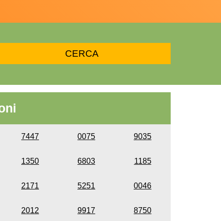
oni
7447
0075
9035
1350
6803
1185
2171
5251
0046
2012
9917
8750