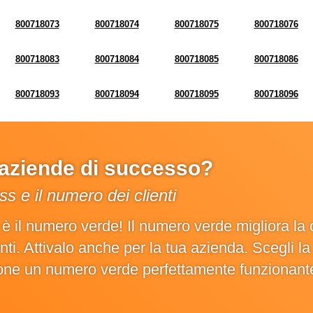
800718073
800718074
800718075
800718076
800718083
800718084
800718085
800718086
800718093
800718094
800718095
800718096
e aziende di successo?
s e il numero dei clienti
o è il numero verde! Il numero verde migliora 
ienti. Attivalo anche per la tua azienda. Scegli 
ione un numero verde perfettamente funzionant