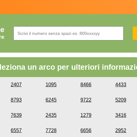
de
re
leziona un arco per ulteriori informazi
2407
1095
8466
4433
8793
6245
9722
5209
7639
2435
1279
3416
6557
7728
6656
2952