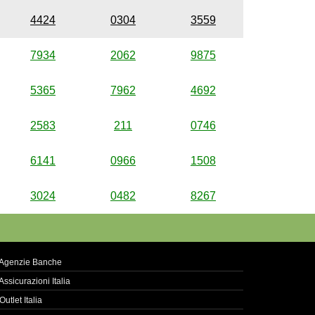
4424
0304
3559
7934
2062
9875
5365
7962
4692
2583
211
0746
6141
0966
1508
3024
0482
8267
Agenzie Banche
Assicurazioni Italia
Outlet Italia