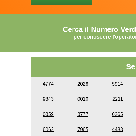
Cerca il Numero Ver
per conoscere l'operato
Se
4774
2028
5914
9843
0010
2211
0359
3777
0265
6062
7965
4488