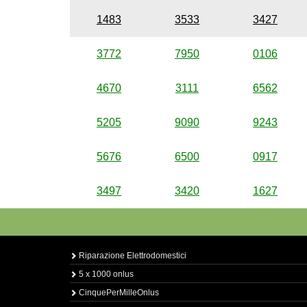
1483
3533
3427
3772
7950
0106
4670
3111
6562
5205
9090
9243
5676
6500
0917
3497
3420
1627
Riparazione Elettrodomestici
5 x 1000 onlus
CinquePerMilleOnlus