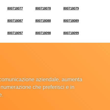
800718077
800718078
800718079
800718087
800718088
800718089
800718097
800718098
800718099
la comunicazione aziendale, aumenta
la numerazione che preferisci e in
e.