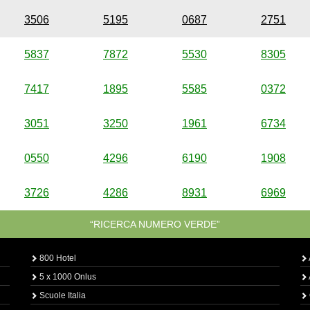
3506
5195
0687
2751
5837
7872
5530
8305
7417
1895
5585
0372
3051
3250
1961
6734
0550
4296
6190
1908
3726
4286
8931
6969
“RICERCA NUMERO VERDE”
800 Hotel
5 x 1000 Onlus
Scuole Italia