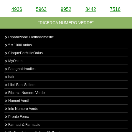
4936
5963
9952
8442
7516
“RICERCA NUMERO VERDE”
Riparazione Elettrodomestici
5 x 1000 onlus
CinquePerMilleOnlus
MyOnlus
BolognaIdraulico
hair
Libri Best Sellers
Ricerca Numero Verde
Numeri Verdi
Info Numero Verde
Pronto Forex
Farmaci & Farmacie