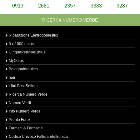
0913
2681
2357
3383
3287
“RICERCA NUMERO VERDE”
Riparazione Elettrodomestici
5 x 1000 onlus
CinquePerMilleOnlus
MyOnlus
BolognaIdraulico
hair
Libri Best Sellers
Ricerca Numero Verde
Numeri Verdi
Info Numero Verde
Pronto Forex
Farmaci & Farmacie
Codice Univoco Fattura Elettronica