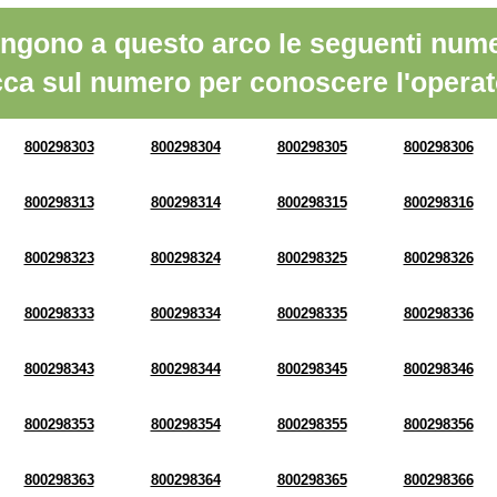
ngono a questo arco le seguenti nume
cca sul numero per conoscere l'operat
800298303
800298304
800298305
800298306
800298313
800298314
800298315
800298316
800298323
800298324
800298325
800298326
800298333
800298334
800298335
800298336
800298343
800298344
800298345
800298346
800298353
800298354
800298355
800298356
800298363
800298364
800298365
800298366