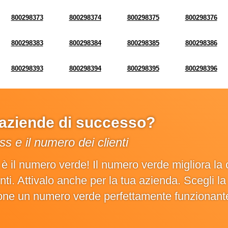
800298373
800298374
800298375
800298376
800298383
800298384
800298385
800298386
800298393
800298394
800298395
800298396
e aziende di successo?
s e il numero dei clienti
o è il numero verde! Il numero verde migliora 
ienti. Attivalo anche per la tua azienda. Scegli 
ione un numero verde perfettamente funzionant