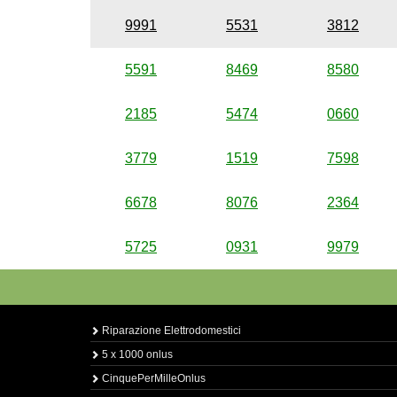
9991
5531
3812
5591
8469
8580
2185
5474
0660
3779
1519
7598
6678
8076
2364
5725
0931
9979
Riparazione Elettrodomestici
5 x 1000 onlus
CinquePerMilleOnlus