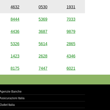
4632
0530
1931
8444
5369
7033
4436
3687
9879
5326
5614
2865
1423
2628
4346
8175
7447
6021
Agenzie Banche
Assicurazioni Italia
Outlet Italia