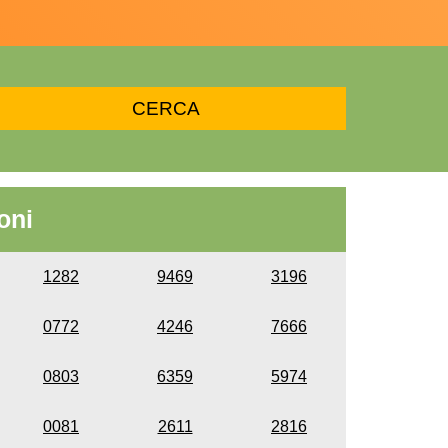
oni
1282
9469
3196
0772
4246
7666
0803
6359
5974
0081
2611
2816