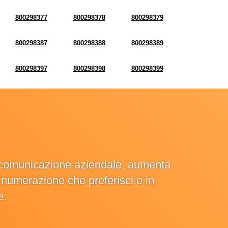
800298377
800298378
800298379
800298387
800298388
800298389
800298397
800298398
800298399
la comunicazione aziendale, aumenta
la numerazione che preferisci e in
e.