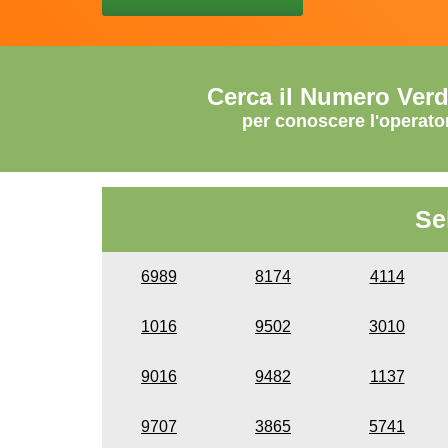
Cerca il Numero Ver
per conoscere l'operato
Se
6989
8174
4114
1016
9502
3010
9016
9482
1137
9707
3865
5741