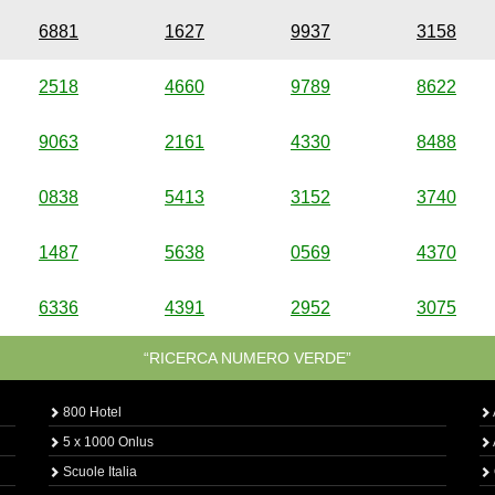
6881
1627
9937
3158
2518
4660
9789
8622
9063
2161
4330
8488
0838
5413
3152
3740
1487
5638
0569
4370
6336
4391
2952
3075
“RICERCA NUMERO VERDE”
800 Hotel
5 x 1000 Onlus
Scuole Italia