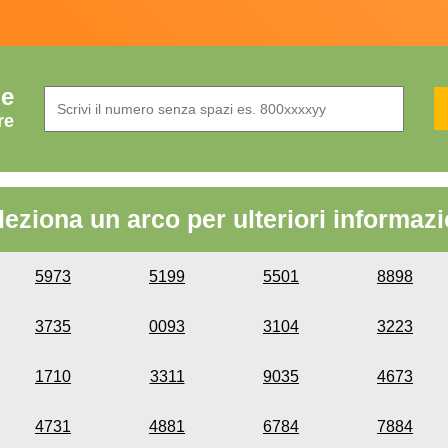
de
re
leziona un arco per ulteriori informazi
5973
5199
5501
8898
3735
0093
3104
3223
1710
3311
9035
4673
4731
4881
6784
7884